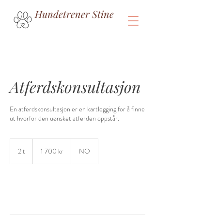
Hundetrener Stine
Atferdskonsultasjon
En atferdskonsultasjon er en kartlegging for å finne
ut hvorfor den uønsket atferden oppstår.
1 700
norske
2 t
2
1 700 kr
NO
kroner
t
Book nå